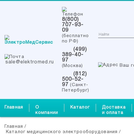
8(800)
707-93-
09
(бесплатно
по РФ)
(499)
389-40-
97
sale@elektromed.ru
Ваш г
(Москва)
(812)
500-52-
97
(Санкт-
Петербург)
Главная
О
Каталог
Доставка
компании
и оплата
Главная
/
Каталог медицинского электрооборудования
/