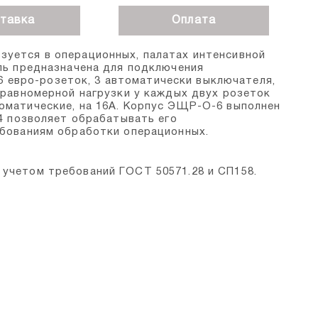
тавка
Оплата
уется в операционных, палатах интенсивной
ль предназначена для подключения
 6 евро-розеток, 3 автоматически выключателя,
 равномерной нагрузки у каждых двух розеток
оматические, на 16А. Корпус ЭЩР-О-6 выполнен
54 позволяет обрабатывать его
ебованиям обработки операционных.
учетом требований ГОСТ 50571.28 и СП158.