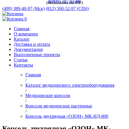
8(800) 707-93-09
(бесплатно по РФ)
(499) 389-40-97 (Мск)
(812) 500-52-97 (СПб)
0
Главная
О компании
Каталог
Доставка и оплата
Документация
Выполненные проекты
Статьи
Контакты
Главная
/
Каталог медицинского электрооборудования
/
Медицинские консоли
/
Консоли медицинские настенные
/
Консоль двухрядная «ОЗОН» МК-НД-800
Консоль двухрядная «ОЗОН» МК-