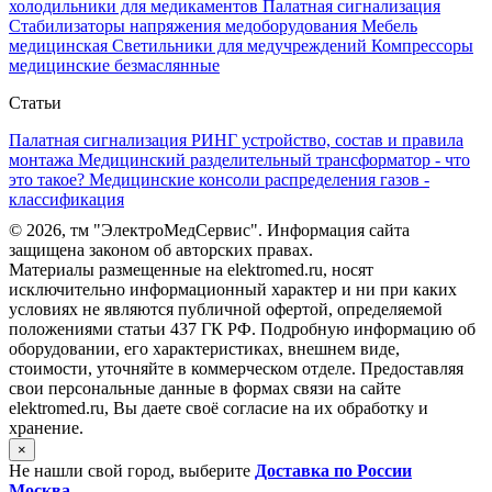
холодильники для медикаментов
Палатная сигнализация
Стабилизаторы напряжения медоборудования
Мебель
медицинская
Светильники для медучреждений
Компрессоры
медицинские безмаслянные
Статьи
Палатная сигнализация РИНГ устройство, состав и правила
монтажа
Медицинский разделительный трансформатор - что
это такое?
Медицинские консоли распределения газов -
классификация
©
2026, тм "ЭлектроМедСервис". Информация сайта
защищена законом об авторских правах.
Материалы размещенные на elektromed.ru, носят
исключительно информационный характер и ни при каких
условиях не являются публичной офертой, определяемой
положениями cтатьи 437 ГК РФ. Подробную информацию об
оборудовании, его характеристиках, внешнем виде,
стоимости, уточняйте в коммерческом отделе. Предоставляя
свои персональные данные в формах связи на сайте
elektromed.ru, Вы даете своё согласие на их обработку и
хранение.
×
Не нашли свой город, выберите
Доставка по России
Москва