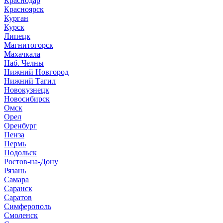
Краснодар
Красноярск
Курган
Курск
Липецк
Магнитогорск
Махачкала
Наб. Челны
Нижний Новгород
Нижний Тагил
Новокузнецк
Новосибирск
Омск
Орел
Оренбург
Пенза
Пермь
Подольск
Ростов-на-Дону
Рязань
Самара
Саранск
Саратов
Симферополь
Смоленск