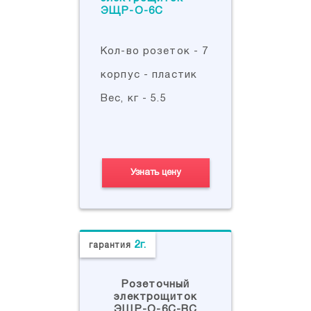
Кол-во розеток - 7
корпус - пластик
Вес, кг - 5.5
Узнать цену
2г.
гарантия
Розеточный
электрощиток
ЭЩР-О-6C-ВС