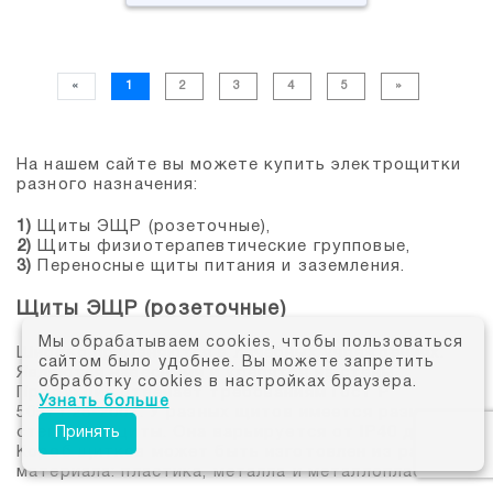
«
1
2
3
4
5
»
На нашем сайте вы можете купить электрощитки
разного назначения:
1)
Щиты ЭЩР (розеточные),
2)
Щиты физиотерапевтические групповые,
3)
Переносные щиты питания и заземления.
Щиты ЭЩР (розеточные)
Мы обрабатываем cookies, чтобы пользоваться
Широко применяются в лечебных учреждениях.
сайтом было удобнее. Вы можете запретить
Являются навесными и крепятся на стены.
обработку cookies в настройках браузера.
Продукция отвечает требованиям Гост Р
Узнать больше
50571.28-2007. У разных щитов имеется разная
степень защиты. Она варьируется от IP40 до IP45.
Принять
Короб щитков может быть изготовлен из разного
материала: пластика, металла и металлопластика.