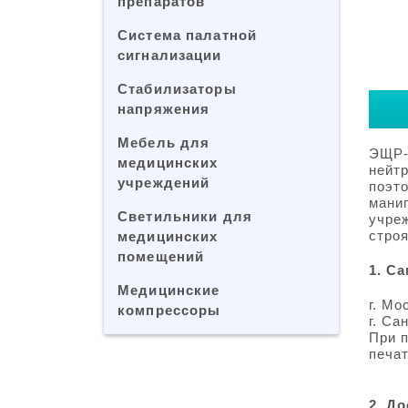
препаратов
Система палатной
сигнализации
Стабилизаторы
напряжения
Мебель для
ЭЩР-
медицинских
нейт
учреждений
поэто
мани
Светильники для
учре
строя
медицинских
помещений
1. С
Медицинские
г. Мо
компрессоры
г. Са
При 
печат
2. Д