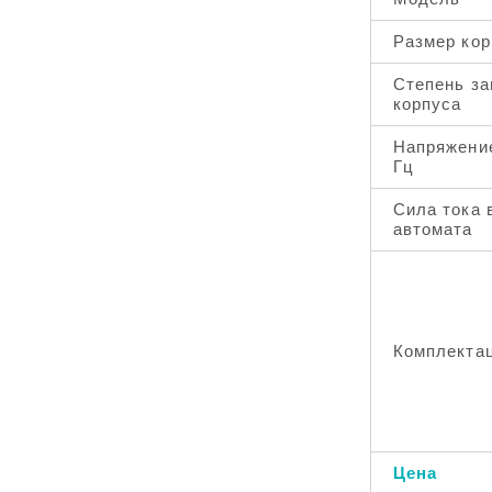
Размер кор
Степень з
корпуса
Напряжение
Гц
Сила тока 
автомата
Комплекта
Цена