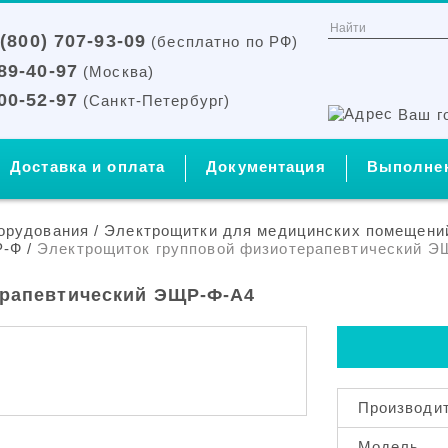
(800) 707-93-09
(бесплатно по РФ)
389-40-97
(Москва)
500-52-97
(Санкт-Петербург)
Ваш г
Доставка и оплата
Документация
Выполне
орудования
/
Электрощитки для медицинских помещени
Р-Ф
/
Электрощиток групповой физиотерапевтический Э
ерапевтический ЭЩР-Ф-А4
Производи
Модель