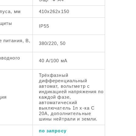
пуса, мм
410х262х150
ащиты
IP55
 питания, В,
380/220, 50
вводного
40 А/100 мА
Трёхфазный
дифференциальный
автомат, вольтметр с
индикацией напряжения по
ция
каждой фазе,
автоматический
выключатель 1п х-ка С
20А, дополнительные
шины нейтрали и земли.
по запросу