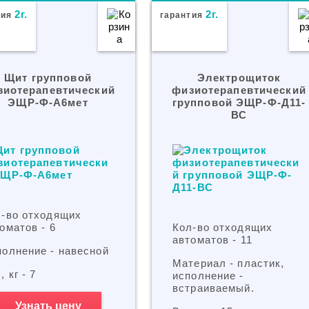
2г.
2г.
тия
гарантия
Щит групповой
Электрощиток
зиотерапевтический
физиотерапевтический
ЭЩР-Ф-А6мет
групповой ЭЩР-Ф-Д11-
ВС
л-во отходящих
оматов - 6
Кол-во отходящих
автоматов - 11
олнение - навесной
Материал - пластик,
, кг - 7
исполнение -
встраиваемый.
Узнать цену