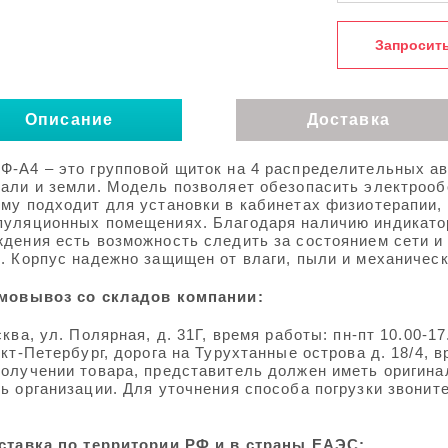
Запросить
Описание
Доставка
Ф-А4 – это групповой щиток на 4 распределительных а
рали и земли. Модель позволяет обезопасить электрооб
му подходит для установки в кабинетах физиотерапии,
пуляционных помещениях. Благодаря наличию индикато
ждения есть возможность следить за состоянием сети и
. Корпус надежно защищен от влаги, пыли и механическ
амовывоз со складов компании:
сква, ул. Полярная, д. 31Г, время работы: пн-пт 10.00-17
нкт-Петербург, дорога на Турухтанные острова д. 18/4, в
получении товара, представитель должен иметь оригина
ь организации. Для уточнения способа погрузки звонит
оставка по территории РФ и в страны ЕАЭС: