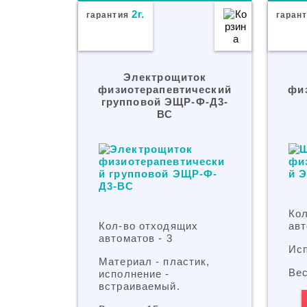
2г.
гарантия
гаран
Электрощиток
физиотерапевтический
фи
групповой ЭЩР-Ф-Д3-
ВС
Ко
Кол-во отходящих
авт
автоматов - 3
Исп
Материал - пластик,
Вес
исполнение -
встраиваемый.