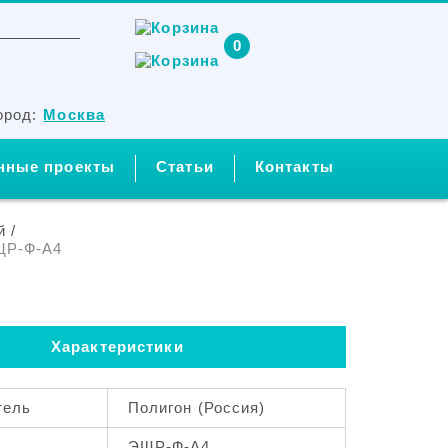
0
ород:
Москва
нные проекты
Статьи
Контакты
й
/
ЩР-Ф-А4
Характеристики
тель
Полигон (Россия)
ЭЩР-Ф-А4