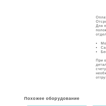
Опла
Отср
Для п
полож
отде
• Мо
• Са
• Бе
При 
детал
счету
необ
отгру
Похожее оборудование