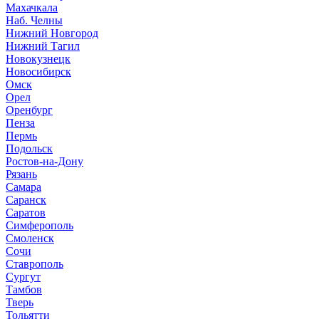
Махачкала
Наб. Челны
Нижний Новгород
Нижний Тагил
Новокузнецк
Новосибирск
Омск
Орел
Оренбург
Пенза
Пермь
Подольск
Ростов-на-Дону
Рязань
Самара
Саранск
Саратов
Симферополь
Смоленск
Сочи
Ставрополь
Сургут
Тамбов
Тверь
Тольятти