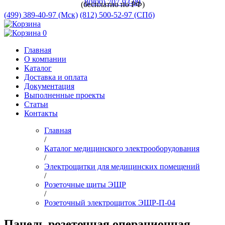
8(800) 707-93-09
(бесплатно по РФ)
(499) 389-40-97 (Мск)
(812) 500-52-97 (СПб)
0
Главная
О компании
Каталог
Доставка и оплата
Документация
Выполненные проекты
Статьи
Контакты
Главная
/
Каталог медицинского электрооборудования
/
Электрощитки для медицинских помещений
/
Розеточные щиты ЭЩР
/
Розеточный электрощиток ЭЩР-П-04
Панель розеточная операционная