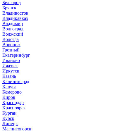
Белгород
Брянск
Владивосток
Владикавказ
Владимир
Волгоград
Волжский
Вологда
Воронеж
Грозный
Екатеринбург
Иваново
Ижевск
Иркутск
Казань
Калининград
Калуга
Кемерово
Киров
Краснодар
Красноярск
Курган
Курск
Липецк
Магнитогорск