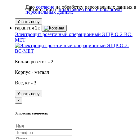
Даю
согласие
на обработку персональных данных в
соответствии с
политикой сбора и обработки
персональных данных
Узнать цену
гарантия
2г.
Электрощит розеточный операционный ЭЩР-О-2-ВС-
МЕТ
Кол-во розеток - 2
Корпус - металл
Вес, кг - 3
Узнать цену
×
Запросить стоимость