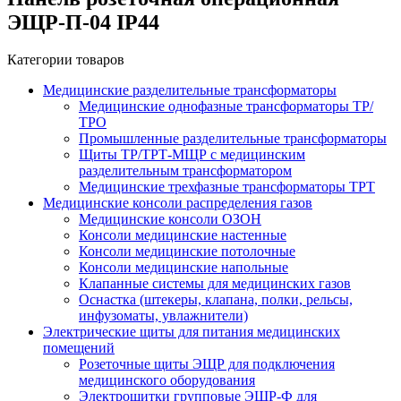
ЭЩР-П-04 IP44
Категории товаров
Медицинские разделительные трансформаторы
Медицинские однофазные трансформаторы ТР/
ТРО
Промышленные разделительные трансформаторы
Щиты ТР/ТРТ-МЩР с медицинским
разделительным трансформатором
Медицинские трехфазные трансформаторы ТРТ
Медицинские консоли распределения газов
Медицинские консоли ОЗОН
Консоли медицинские настенные
Консоли медицинские потолочные
Консоли медицинские напольные
Клапанные системы для медицинских газов
Оснастка (штекеры, клапана, полки, рельсы,
инфузоматы, увлажнители)
Электрические щиты для питания медицинских
помещений
Розеточные щиты ЭЩР для подключения
медицинского оборудования
Электрощитки групповые ЭЩР-Ф для