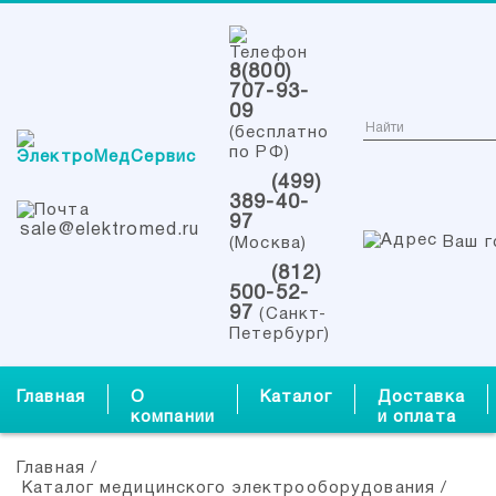
8(800)
707-93-
09
(бесплатно
по РФ)
(499)
389-40-
97
sale@elektromed.ru
Ваш г
(Москва)
(812)
500-52-
97
(Санкт-
Петербург)
Главная
О
Каталог
Доставка
компании
и оплата
Главная
/
Каталог медицинского электрооборудования
/