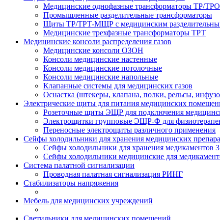
Медицинские однофазные трансформаторы ТР/ТРО
Промышленные разделительные трансформаторы
Щиты ТР/ТРТ-МЩР с медицинским разделительны
Медицинские трехфазные трансформаторы ТРТ
Медицинские консоли распределения газов
Медицинские консоли ОЗОН
Консоли медицинские настенные
Консоли медицинские потолочные
Консоли медицинские напольные
Клапанные системы для медицинских газов
Оснастка (штекеры, клапана, полки, рельсы, инфуз
Электрические щиты для питания медицинских помещен
Розеточные щиты ЭЩР для подключения медицинск
Электрощитки групповые ЭЩР-Ф для физиотерапев
Переносные электрощиты различного применения
Сейфы холодильники для хранения медицинских препар
Сейфы холодильники для хранения медикаментов 3
Сейфы холодильники медицинские для медикаменто
Система палатной сигнализации
Проводная палатная сигнализация РИНГ
Стабилизаторы напряжения
Мебель для медицинских учреждений
Светильники для медицинских помещений